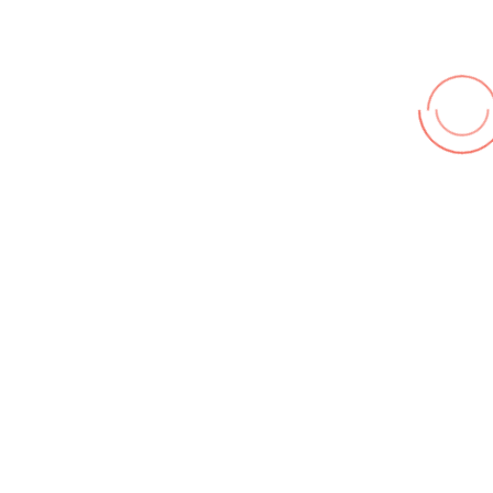
© FF Hohenhameln 2026,
Impressum
,
Nutzungsbedingungen
,
Datenschutz
Wir benutzen cookies und teilweise Google wie zum
Beispiel reChapta, um unsere Webseite optimal zu
betreiben. Hier befindet sich unsere
Erklärung zum
Datenschutz
. Mit [Akzeptieren] wird die Zustimmung bei
uns gespeichert.
Akzeptieren