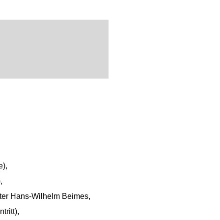
), 
, 
er Hans-Wilhelm Beimes,
ritt),