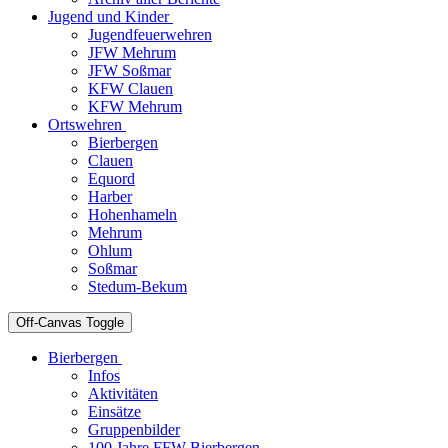
Jugend und Kinder
Jugendfeuerwehren
JFW Mehrum
JFW Soßmar
KFW Clauen
KFW Mehrum
Ortswehren
Bierbergen
Clauen
Equord
Harber
Hohenhameln
Mehrum
Ohlum
Soßmar
Stedum-Bekum
Off-Canvas Toggle
Bierbergen
Infos
Aktivitäten
Einsätze
Gruppenbilder
100 Jahre FFW Bierbergen