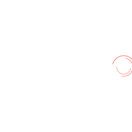
Wir benutzen cookies und teilweise Google wie zum
Beispiel reChapta, um unsere Webseite optimal zu
betreiben. Hier befindet sich unsere
Erklärung zum
Datenschutz
. Mit [Akzeptieren] wird die Zustimmung bei
uns gespeichert.
Akzeptieren