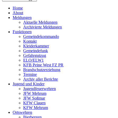
Home
About
Meldungen
Aktuelle Meldungen
Archivierte Meldungen
Funktionen
Gemeindekommando
Kontakt
Kleiderkammer
Gemeindefunk
Gefahrgutzug
ELO/ELW1
KFB Peine West FZ PR
Brandschutzerziehung
Termine
Archiv aller Berichte
Jugend und Kinder
Jugendfeuerwehren
JFW Mehrum
JFW Soßmar
KFW Clauen
KFW Mehrum
Ortswehren
Bierbergen