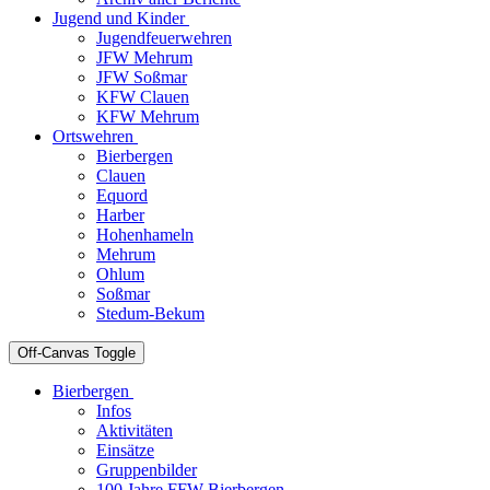
Jugend und Kinder
Jugendfeuerwehren
JFW Mehrum
JFW Soßmar
KFW Clauen
KFW Mehrum
Ortswehren
Bierbergen
Clauen
Equord
Harber
Hohenhameln
Mehrum
Ohlum
Soßmar
Stedum-Bekum
Off-Canvas Toggle
Bierbergen
Infos
Aktivitäten
Einsätze
Gruppenbilder
100 Jahre FFW Bierbergen