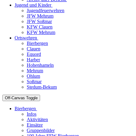
Jugend und Kinder
Jugendfeuerwehren
JFW Mehrum
JFW Soßmar
KFW Clauen
KFW Mehrum
Ortswehren
Bierbergen
Clauen
Equord
Harber
Hohenhameln
Mehrum
Ohlum
Soßmar
Stedum-Bekum
Off-Canvas Toggle
Bierbergen
Infos
Aktivitäten
Einsätze
Gruppenbilder
100 Jahre FFW Bierbergen