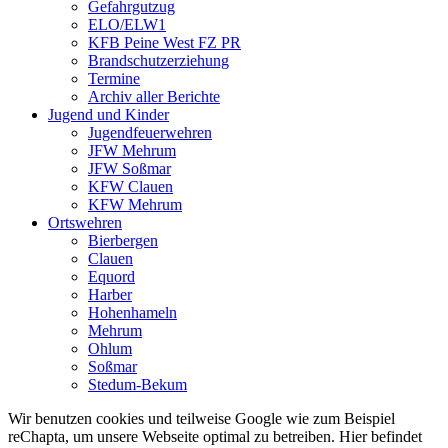
Gefahrgutzug
ELO/ELW1
KFB Peine West FZ PR
Brandschutzerziehung
Termine
Archiv aller Berichte
Jugend und Kinder
Jugendfeuerwehren
JFW Mehrum
JFW Soßmar
KFW Clauen
KFW Mehrum
Ortswehren
Bierbergen
Clauen
Equord
Harber
Hohenhameln
Mehrum
Ohlum
Soßmar
Stedum-Bekum
Wir benutzen cookies und teilweise Google wie zum Beispiel
reChapta, um unsere Webseite optimal zu betreiben. Hier befindet