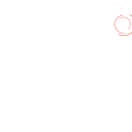
Galerie Zufallsbilder
Kontakt
© FF Hohenhameln 2026,
Impressum
,
Nutzungsbedingungen
,
Datenschutz
Wir benutzen cookies und teilweise Google wie zum
Beispiel reChapta, um unsere Webseite optimal zu