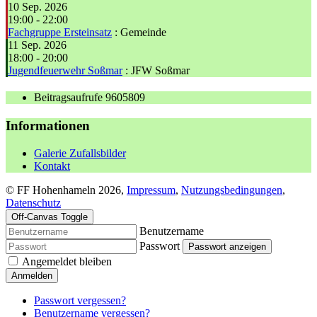
10 Sep. 2026
19:00
-
22:00
Fachgruppe Ersteinsatz
: Gemeinde
11 Sep. 2026
18:00
-
20:00
Jugendfeuerwehr Soßmar
: JFW Soßmar
Beitragsaufrufe
9605809
Informationen
Galerie Zufallsbilder
Kontakt
© FF Hohenhameln 2026,
Impressum
,
Nutzungsbedingungen
,
Datenschutz
Off-Canvas Toggle
Benutzername
Passwort
Passwort anzeigen
Angemeldet bleiben
Anmelden
Passwort vergessen?
Benutzername vergessen?