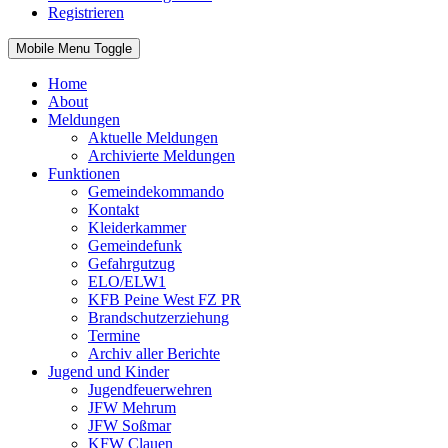
Registrieren
Mobile Menu Toggle
Home
About
Meldungen
Aktuelle Meldungen
Archivierte Meldungen
Funktionen
Gemeindekommando
Kontakt
Kleiderkammer
Gemeindefunk
Gefahrgutzug
ELO/ELW1
KFB Peine West FZ PR
Brandschutzerziehung
Termine
Archiv aller Berichte
Jugend und Kinder
Jugendfeuerwehren
JFW Mehrum
JFW Soßmar
KFW Clauen