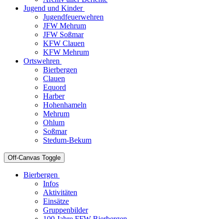
Jugend und Kinder
Jugendfeuerwehren
JFW Mehrum
JFW Soßmar
KFW Clauen
KFW Mehrum
Ortswehren
Bierbergen
Clauen
Equord
Harber
Hohenhameln
Mehrum
Ohlum
Soßmar
Stedum-Bekum
Off-Canvas Toggle
Bierbergen
Infos
Aktivitäten
Einsätze
Gruppenbilder
100 Jahre FFW Bierbergen