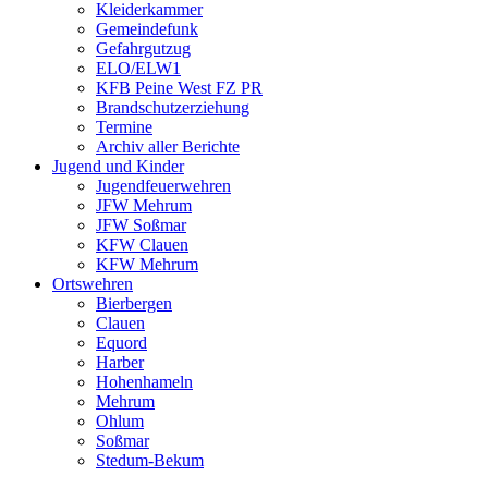
Kleiderkammer
Gemeindefunk
Gefahrgutzug
ELO/ELW1
KFB Peine West FZ PR
Brandschutzerziehung
Termine
Archiv aller Berichte
Jugend und Kinder
Jugendfeuerwehren
JFW Mehrum
JFW Soßmar
KFW Clauen
KFW Mehrum
Ortswehren
Bierbergen
Clauen
Equord
Harber
Hohenhameln
Mehrum
Ohlum
Soßmar
Stedum-Bekum