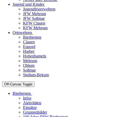
Jugend und Kinder
Jugendfeuerwehren
JFW Mehrum
JFW Soßmar
KFW Clauen
KFW Mehrum
Ortswehren
Bierbergen
Clauen
Equord
Harber
Hohenhameln
Mehrum
Ohlum
Soßmar
Stedum-Bekum
Off-Canvas Toggle
Bierbergen
Infos
Aktivitäten
Einsätze
Gruppenbilder
100 Jahre FFW Bierbergen