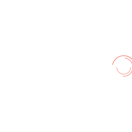
Wir benutzen cookies und teilweise Google wie zum
Beispiel reChapta, um unsere Webseite optimal zu
betreiben. Hier befindet sich unsere
Erklärung zum
Datenschutz
. Mit [Akzeptieren] wird die Zustimmung bei
uns gespeichert.
Akzeptieren