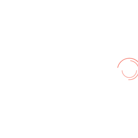
© FF Hohenhameln 2026,
Impressum
,
Nutzungsbedingungen
,
Datenschutz
Wir benutzen cookies und teilweise Google wie zum
Beispiel reChapta, um unsere Webseite optimal zu
betreiben. Hier befindet sich unsere
Erklärung zum
Datenschutz
. Mit [Akzeptieren] wird die Zustimmung bei
uns gespeichert.
Akzeptieren