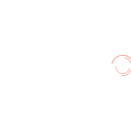
Wir benutzen cookies und teilweise Google wie zum
Beispiel reChapta, um unsere Webseite optimal zu
betreiben. Hier befindet sich unsere
Erklärung zum
Datenschutz
. Mit [Akzeptieren] wird die Zustimmung bei
uns gespeichert.
Akzeptieren