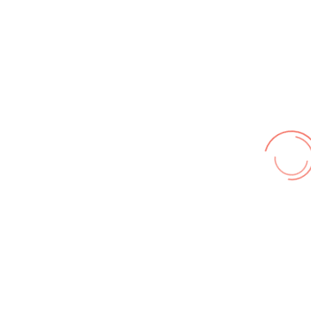
Wir benutzen cookies und teilweise Google wie zum
Beispiel reChapta, um unsere Webseite optimal zu
betreiben. Hier befindet sich unsere
Erklärung zum
Datenschutz
. Mit [Akzeptieren] wird die Zustimmung bei
uns gespeichert.
Akzeptieren