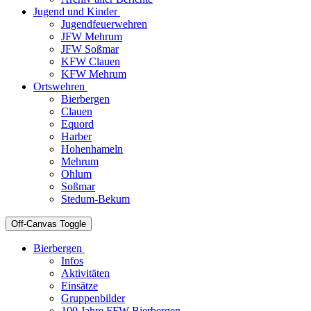
Jugend und Kinder
Jugendfeuerwehren
JFW Mehrum
JFW Soßmar
KFW Clauen
KFW Mehrum
Ortswehren
Bierbergen
Clauen
Equord
Harber
Hohenhameln
Mehrum
Ohlum
Soßmar
Stedum-Bekum
Off-Canvas Toggle
Bierbergen
Infos
Aktivitäten
Einsätze
Gruppenbilder
100 Jahre FFW Bierbergen