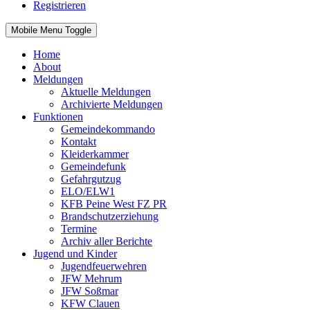
Registrieren
Mobile Menu Toggle
Home
About
Meldungen
Aktuelle Meldungen
Archivierte Meldungen
Funktionen
Gemeindekommando
Kontakt
Kleiderkammer
Gemeindefunk
Gefahrgutzug
ELO/ELW1
KFB Peine West FZ PR
Brandschutzerziehung
Termine
Archiv aller Berichte
Jugend und Kinder
Jugendfeuerwehren
JFW Mehrum
JFW Soßmar
KFW Clauen