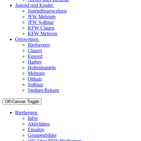
Jugend und Kinder
Jugendfeuerwehren
JFW Mehrum
JFW Soßmar
KFW Clauen
KFW Mehrum
Ortswehren
Bierbergen
Clauen
Equord
Harber
Hohenhameln
Mehrum
Ohlum
Soßmar
Stedum-Bekum
Off-Canvas Toggle
Bierbergen
Infos
Aktivitäten
Einsätze
Gruppenbilder
100 Jahre FFW Bierbergen