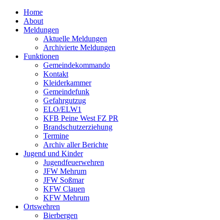
Home
About
Meldungen
Aktuelle Meldungen
Archivierte Meldungen
Funktionen
Gemeindekommando
Kontakt
Kleiderkammer
Gemeindefunk
Gefahrgutzug
ELO/ELW1
KFB Peine West FZ PR
Brandschutzerziehung
Termine
Archiv aller Berichte
Jugend und Kinder
Jugendfeuerwehren
JFW Mehrum
JFW Soßmar
KFW Clauen
KFW Mehrum
Ortswehren
Bierbergen