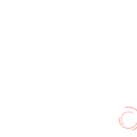
Beitragsaufrufe
9605738
Informationen
Galerie Zufallsbilder
Kontakt
© FF Hohenhameln 2026,
Impressum
,