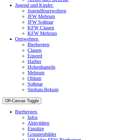
Jugend und Kinder
Jugendfeuerwehren
JFW Mehrum
JFW Soßmar
KFW Clauen
KFW Mehrum
Ortswehren
Bierbergen
Clauen
Equord
Harber
Hohenhameln
Mehrum
Ohlum
Soßmar
Stedum-Bekum
Off-Canvas Toggle
Bierbergen
Infos
Aktivitäten
Einsätze
Gruppenbilder
100 Jahre FFW Bierbergen