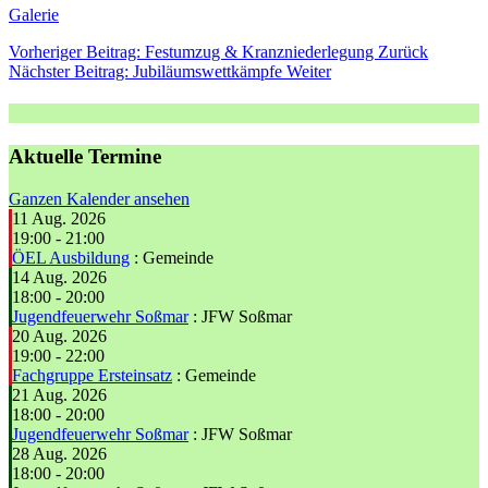
Galerie
Vorheriger Beitrag: Festumzug & Kranzniederlegung
Zurück
Nächster Beitrag: Jubiläumswettkämpfe
Weiter
Aktuelle Termine
Ganzen Kalender ansehen
11 Aug. 2026
19:00
-
21:00
ÖEL Ausbildung
: Gemeinde
14 Aug. 2026
18:00
-
20:00
Jugendfeuerwehr Soßmar
: JFW Soßmar
20 Aug. 2026
19:00
-
22:00
Fachgruppe Ersteinsatz
: Gemeinde
21 Aug. 2026
18:00
-
20:00
Jugendfeuerwehr Soßmar
: JFW Soßmar
28 Aug. 2026
18:00
-
20:00