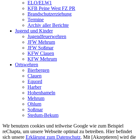
ELO/ELW1
KFB Peine West FZ PR
Brandschutzerziehung
Termine
Archiv aller Berichte
Jugend und Kinder
Jugendfeuerwehren
JFW Mehrum
JFW Soßmar
KFW Clauen
KFW Mehrum
Ortswehren
Bierbergen
Clauen
Equord
Harber
Hohenhameln
Mehrum
Ohlum
Soßmar
Stedum-Bekum
Wir benutzen cookies und teilweise Google wie zum Beispiel
reChapta, um unsere Webseite optimal zu betreiben. Hier befindet
sich unsere
Erklärung zum Datenschutz
. Mit [Akzeptieren] wird die