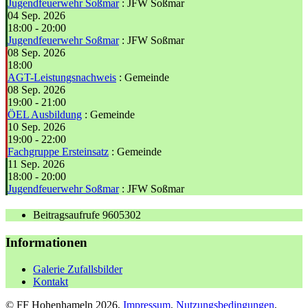
Jugendfeuerwehr Soßmar
: JFW Soßmar
04 Sep. 2026
18:00
-
20:00
Jugendfeuerwehr Soßmar
: JFW Soßmar
08 Sep. 2026
18:00
AGT-Leistungsnachweis
: Gemeinde
08 Sep. 2026
19:00
-
21:00
ÖEL Ausbildung
: Gemeinde
10 Sep. 2026
19:00
-
22:00
Fachgruppe Ersteinsatz
: Gemeinde
11 Sep. 2026
18:00
-
20:00
Jugendfeuerwehr Soßmar
: JFW Soßmar
Beitragsaufrufe
9605302
Informationen
Galerie Zufallsbilder
Kontakt
© FF Hohenhameln 2026,
Impressum
,
Nutzungsbedingungen
,