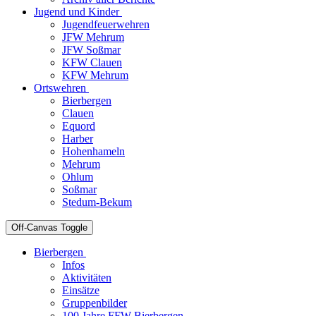
Jugend und Kinder
Jugendfeuerwehren
JFW Mehrum
JFW Soßmar
KFW Clauen
KFW Mehrum
Ortswehren
Bierbergen
Clauen
Equord
Harber
Hohenhameln
Mehrum
Ohlum
Soßmar
Stedum-Bekum
Off-Canvas Toggle
Bierbergen
Infos
Aktivitäten
Einsätze
Gruppenbilder
100 Jahre FFW Bierbergen