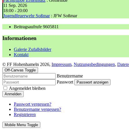
Fachgruppe Ersteinsatz
: Gemeinde
11 Sep. 2026
18:00
-
20:00
Jugendfeuerwehr Soßmar
: JFW Soßmar
Beitragsaufrufe
9605811
Informationen
Galerie Zufallsbilder
Kontakt
© FF Hohenhameln 2026,
Impressum
,
Nutzungsbedingungen
,
Daten
Off-Canvas Toggle
Benutzername
Passwort
Passwort anzeigen
Angemeldet bleiben
Anmelden
Passwort vergessen?
Benutzername vergessen?
Registrieren
Mobile Menu Toggle