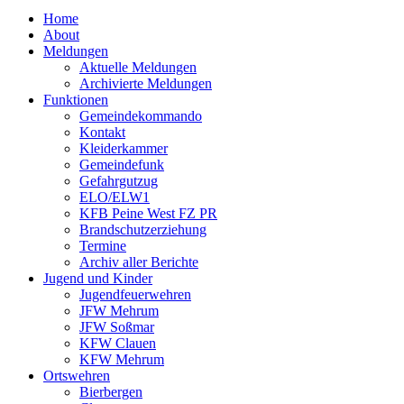
Home
About
Meldungen
Aktuelle Meldungen
Archivierte Meldungen
Funktionen
Gemeindekommando
Kontakt
Kleiderkammer
Gemeindefunk
Gefahrgutzug
ELO/ELW1
KFB Peine West FZ PR
Brandschutzerziehung
Termine
Archiv aller Berichte
Jugend und Kinder
Jugendfeuerwehren
JFW Mehrum
JFW Soßmar
KFW Clauen
KFW Mehrum
Ortswehren
Bierbergen