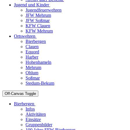
Jugend und Kinder
Jugendfeuerwehren
JFW Mehrum
JFW Soßmar
KFW Clauen
KFW Mehrum
Ortswehren
Bierbergen
Clauen
Equord
Harber
Hohenhameln
Mehrum
Ohlum
Soßmar
Stedum-Bekum
Off-Canvas Toggle
Bierbergen
Infos
Aktivitäten
Einsätze
Gruppenbilder
100 Jahre FFW Bierbergen