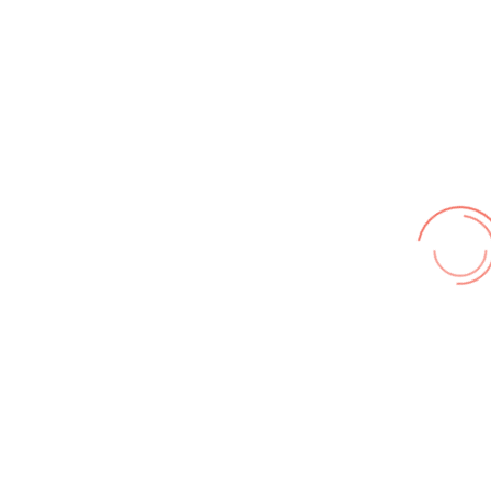
Wir benutzen cookies und teilweise Google wie zum
Beispiel reChapta, um unsere Webseite optimal zu
betreiben. Hier befindet sich unsere
Erklärung zum
Datenschutz
. Mit [Akzeptieren] wird die Zustimmung bei
uns gespeichert.
Akzeptieren