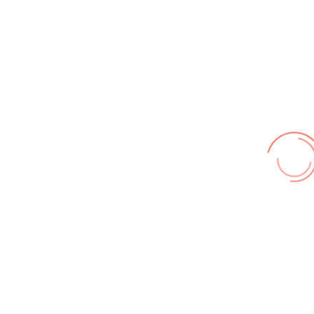
Wir benutzen cookies und teilweise Google wie zum
Beispiel reChapta, um unsere Webseite optimal zu
betreiben. Hier befindet sich unsere
Erklärung zum
Datenschutz
. Mit [Akzeptieren] wird die Zustimmung bei
uns gespeichert.
Akzeptieren