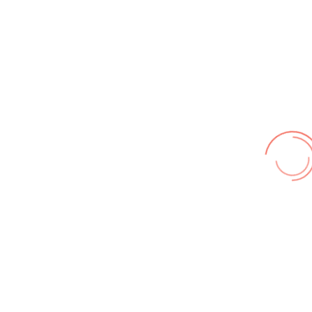
Nutzungsbedingungen
,
Datenschutz
Wir benutzen cookies und teilweise Google wie zum
Beispiel reChapta, um unsere Webseite optimal zu
betreiben. Hier befindet sich unsere
Erklärung zum
Datenschutz
. Mit [Akzeptieren] wird die Zustimmung bei
uns gespeichert.
Akzeptieren