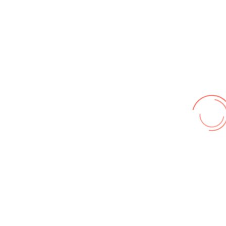
Nutzungsbedingungen
,
Datenschutz
Wir benutzen cookies und teilweise Google wie zum
Beispiel reChapta, um unsere Webseite optimal zu
betreiben. Hier befindet sich unsere
Erklärung zum
Datenschutz
. Mit [Akzeptieren] wird die Zustimmung bei
uns gespeichert.
Akzeptieren