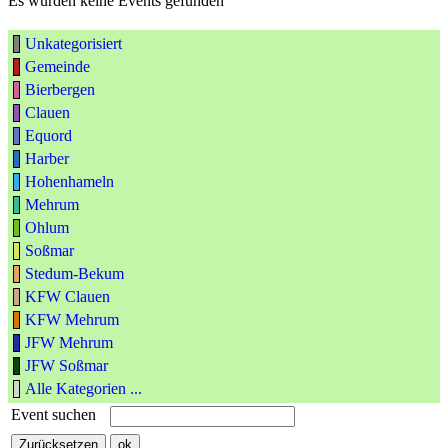
Es wurden keine Events gefunden
Unkategorisiert
Gemeinde
Bierbergen
Clauen
Equord
Harber
Hohenhameln
Mehrum
Ohlum
Soßmar
Stedum-Bekum
KFW Clauen
KFW Mehrum
JFW Mehrum
JFW Soßmar
Alle Kategorien ...
Event suchen