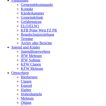
Funktionen
Gemeindekommando
Kontakt
Kleiderkammer
Gemeindefunk
Gefahrgutzug
ELO/ELW1
KFB Peine West FZ PR
Brandschutzerziehung
Termine
Archiv aller Berichte
Jugend und Kinder
Jugendfeuerwehren
JFW Mehrum
JFW Soßmar
KFW Clauen
KFW Mehrum
Ortswehren
Bierbergen
Clauen
Equord
Harber
Hohenhameln
Mehrum
Ohlum