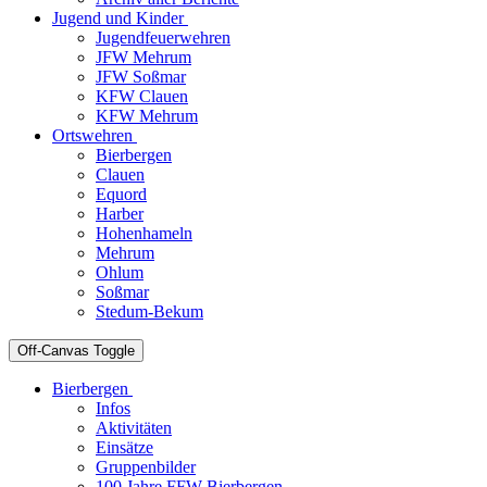
Jugend und Kinder
Jugendfeuerwehren
JFW Mehrum
JFW Soßmar
KFW Clauen
KFW Mehrum
Ortswehren
Bierbergen
Clauen
Equord
Harber
Hohenhameln
Mehrum
Ohlum
Soßmar
Stedum-Bekum
Off-Canvas Toggle
Bierbergen
Infos
Aktivitäten
Einsätze
Gruppenbilder
100 Jahre FFW Bierbergen