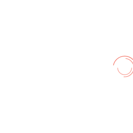
Wir benutzen cookies und teilweise Google wie zum
Beispiel reChapta, um unsere Webseite optimal zu
betreiben. Hier befindet sich unsere
Erklärung zum
Datenschutz
. Mit [Akzeptieren] wird die Zustimmung bei
uns gespeichert.
Akzeptieren