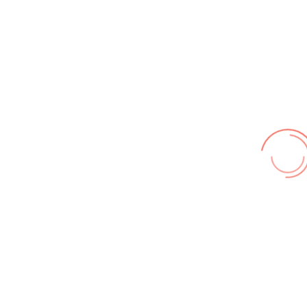
Wir benutzen cookies und teilweise Google wie zum
Beispiel reChapta, um unsere Webseite optimal zu
betreiben. Hier befindet sich unsere
Erklärung zum
Datenschutz
. Mit [Akzeptieren] wird die Zustimmung bei
uns gespeichert.
Akzeptieren