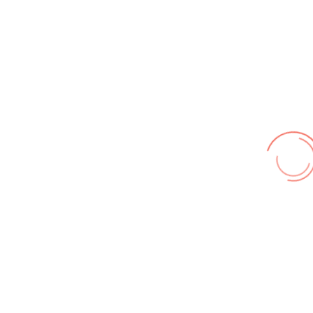
© FF Hohenhameln 2026,
Impressum
,
Nutzungsbedingungen
,
Datenschutz
Wir benutzen cookies und teilweise Google wie zum
Beispiel reChapta, um unsere Webseite optimal zu
betreiben. Hier befindet sich unsere
Erklärung zum
Datenschutz
. Mit [Akzeptieren] wird die Zustimmung bei
uns gespeichert.
Akzeptieren