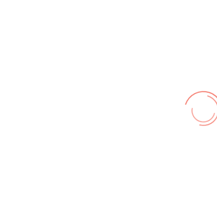
© FF Hohenhameln 2026,
Impressum
,
Nutzungsbedingungen
,
Datenschutz
Wir benutzen cookies und teilweise Google wie zum
Beispiel reChapta, um unsere Webseite optimal zu
betreiben. Hier befindet sich unsere
Erklärung zum
Datenschutz
. Mit [Akzeptieren] wird die Zustimmung bei
uns gespeichert.
Akzeptieren