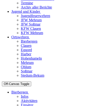
Termine
Archiv aller Berichte
Jugend und Kinder
Jugendfeuerwehren
JFW Mehrum
JFW Soßmar
KFW Clauen
KFW Mehrum
Ortswehren
Bierbergen
Clauen
Equord
Harber
Hohenhameln
Mehrum
Ohlum
Soßmar
Stedum-Bekum
Off-Canvas Toggle
Bierbergen
Infos
Aktivitäten
Einsätze