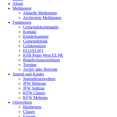
About
Meldungen
Aktuelle Meldungen
Archivierte Meldungen
Funktionen
Gemeindekommando
Kontakt
Kleiderkammer
Gemeindefunk
Gefahrgutzug
ELO/ELW1
KFB Peine West FZ PR
Brandschutzerziehung
Termine
Archiv aller Berichte
Jugend und Kinder
Jugendfeuerwehren
JFW Mehrum
JFW Soßmar
KFW Clauen
KFW Mehrum
Ortswehren
Bierbergen
Clauen
Equord