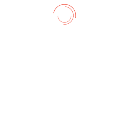
12
Donnerstag,
12. Dezember
,
13
Freitag, 13.
14
Samstag,
15
Sonnta
2024
er
Dezember
14. Dezember
Dezembe
19:30
2024
2024
2024
Übungsdienst
5. ...
,
19
Donnerstag,
20
Freitag, 20.
21
Samstag,
22
Sonnta
er
19. Dezember
Dezember
21. Dezember
Dezembe
2024
2024
2024
2024
,
26
Donnerstag,
27
Freitag, 27.
28
Samstag,
29
Sonnta
er
26. Dezember
Dezember
28. Dezember
Dezembe
2024
2024
2024
2024
2
3
4
5