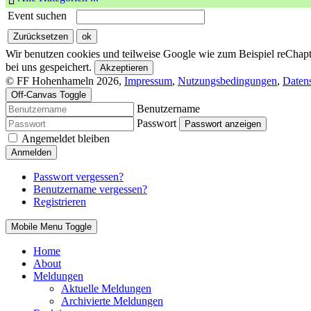
Event suchen
Wir benutzen cookies und teilweise Google wie zum Beispiel reChapta
bei uns gespeichert.
Akzeptieren
© FF Hohenhameln 2026,
Impressum
,
Nutzungsbedingungen
,
Daten
Off-Canvas Toggle
Benutzername
Passwort
Passwort anzeigen
Angemeldet bleiben
Anmelden
Passwort vergessen?
Benutzername vergessen?
Registrieren
Mobile Menu Toggle
Home
About
Meldungen
Aktuelle Meldungen
Archivierte Meldungen