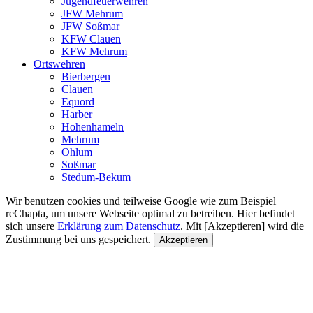
Jugendfeuerwehren
JFW Mehrum
JFW Soßmar
KFW Clauen
KFW Mehrum
Ortswehren
Bierbergen
Clauen
Equord
Harber
Hohenhameln
Mehrum
Ohlum
Soßmar
Stedum-Bekum
Wir benutzen cookies und teilweise Google wie zum Beispiel
reChapta, um unsere Webseite optimal zu betreiben. Hier befindet
sich unsere
Erklärung zum Datenschutz
. Mit [Akzeptieren] wird die
Zustimmung bei uns gespeichert.
Akzeptieren