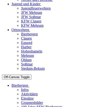
Jugend und Kinder
Jugendfeuerwehren
JFW Mehrum
JFW Soßmar
KFW Clauen
KFW Mehrum
Ortswehren
Bierbergen
Clauen
Equord
Harber
Hohenhameln
Mehrum
Ohlum
Soßmar
Stedum-Bekum
Off-Canvas Toggle
Bierbergen
Infos
Aktivitäten
Einsätze
Gruppenbilder
100 Jahre FFW Bierbergen