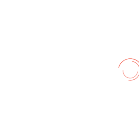
Wir benutzen cookies und teilweise Google wie zum
Beispiel reChapta, um unsere Webseite optimal zu
betreiben. Hier befindet sich unsere
Erklärung zum
Datenschutz
. Mit [Akzeptieren] wird die Zustimmung bei
uns gespeichert.
Akzeptieren