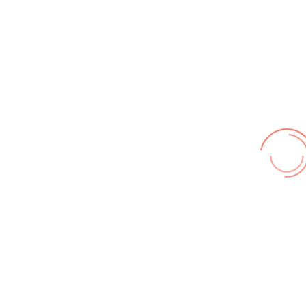
© FF Hohenhameln 2026,
Impressum
,
Nutzungsbedingungen
,
Datenschutz
Wir benutzen cookies und teilweise Google wie zum
Beispiel reChapta, um unsere Webseite optimal zu
betreiben. Hier befindet sich unsere
Erklärung zum
Datenschutz
. Mit [Akzeptieren] wird die Zustimmung bei
uns gespeichert.
Akzeptieren