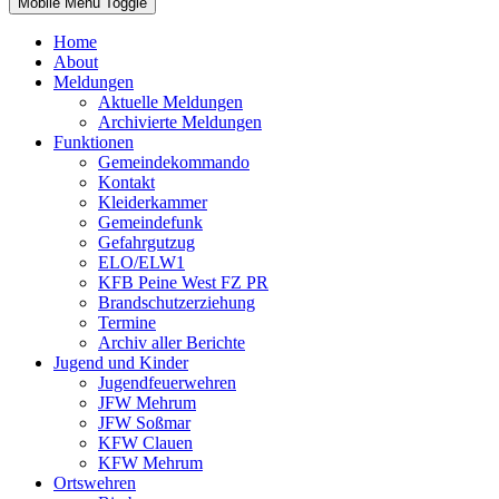
Mobile Menu Toggle
Home
About
Meldungen
Aktuelle Meldungen
Archivierte Meldungen
Funktionen
Gemeindekommando
Kontakt
Kleiderkammer
Gemeindefunk
Gefahrgutzug
ELO/ELW1
KFB Peine West FZ PR
Brandschutzerziehung
Termine
Archiv aller Berichte
Jugend und Kinder
Jugendfeuerwehren
JFW Mehrum
JFW Soßmar
KFW Clauen
KFW Mehrum
Ortswehren