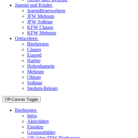
Jugend und Kinder
Jugendfeuerwehren
JFW Mehrum
JFW Soßmar
KFW Clauen
KFW Mehrum
Ortswehren
Bierbergen
Clauen
Equord
Harber
Hohenhameln
Mehrum
Ohlum
Soßmar
Stedum-Bekum
Off-Canvas Toggle
Bierbergen
Infos
Aktivitäten
Einsätze
Gruppenbilder
100 Jahre FFW Bierbergen