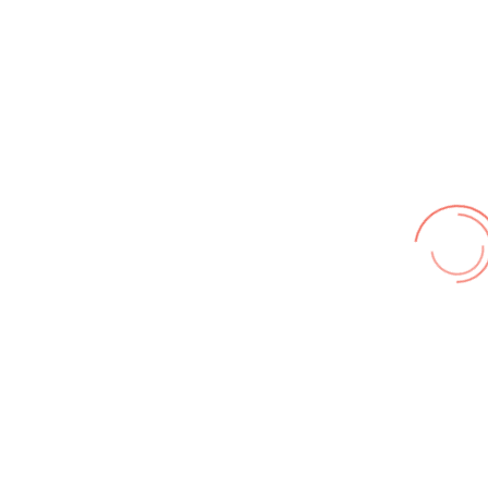
Nutzungsbedingungen
,
Datenschutz
Wir benutzen cookies und teilweise Google wie zum
Beispiel reChapta, um unsere Webseite optimal zu
betreiben. Hier befindet sich unsere
Erklärung zum
Datenschutz
. Mit [Akzeptieren] wird die Zustimmung bei
uns gespeichert.
Akzeptieren