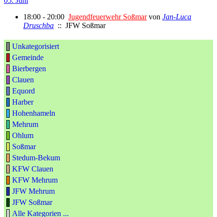
05. Juni
18:00 - 20:00
Jugendfeuerwehr Soßmar
von
Jan-Luca
Druschba
:: JFW Soßmar
Unkategorisiert
Gemeinde
Bierbergen
Clauen
Equord
Harber
Hohenhameln
Mehrum
Ohlum
Soßmar
Stedum-Bekum
KFW Clauen
KFW Mehrum
JFW Mehrum
JFW Soßmar
Alle Kategorien ...