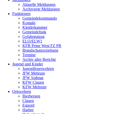
Aktuelle Meldungen
Archivierte Meldungen
Funktionen
Gemeindekommando
Kontakt
Kleiderkammer
Gemeindefunk
Gefahrgutzug
ELO/ELW1
KFB Peine West FZ PR
Brandschutzerziehung
Termine
Archiv aller Berichte
Jugend und Kinder
Jugendfeuerwehren
JFW Mehrum
JFW Soßmar
KFW Clauen
KFW Mehrum
Ortswehren
Bierbergen
Clauen
Equord
Harber