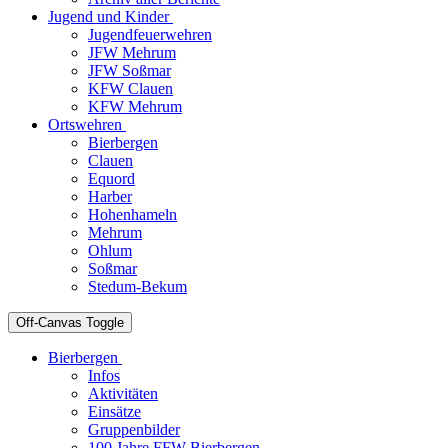
Jugend und Kinder
Jugendfeuerwehren
JFW Mehrum
JFW Soßmar
KFW Clauen
KFW Mehrum
Ortswehren
Bierbergen
Clauen
Equord
Harber
Hohenhameln
Mehrum
Ohlum
Soßmar
Stedum-Bekum
Off-Canvas Toggle
Bierbergen
Infos
Aktivitäten
Einsätze
Gruppenbilder
100 Jahre FFW Bierbergen