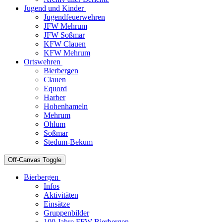
Jugend und Kinder
Jugendfeuerwehren
JFW Mehrum
JFW Soßmar
KFW Clauen
KFW Mehrum
Ortswehren
Bierbergen
Clauen
Equord
Harber
Hohenhameln
Mehrum
Ohlum
Soßmar
Stedum-Bekum
Off-Canvas Toggle
Bierbergen
Infos
Aktivitäten
Einsätze
Gruppenbilder
100 Jahre FFW Bierbergen