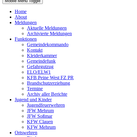
Mobile Menu Toggle
Home
About
Meldungen
Aktuelle Meldungen
Archivierte Meldungen
Funktionen
Gemeindekommando
Kontakt
Kleiderkammer
Gemeindefunk
Gefahrgutzug
ELO/ELW1
KFB Peine West FZ PR
Brandschutzerziehung
Termine
Archiv aller Berichte
Jugend und Kinder
Jugendfeuerwehren
JFW Mehrum
JFW Soßmar
KFW Clauen
KFW Mehrum
Ortswehren