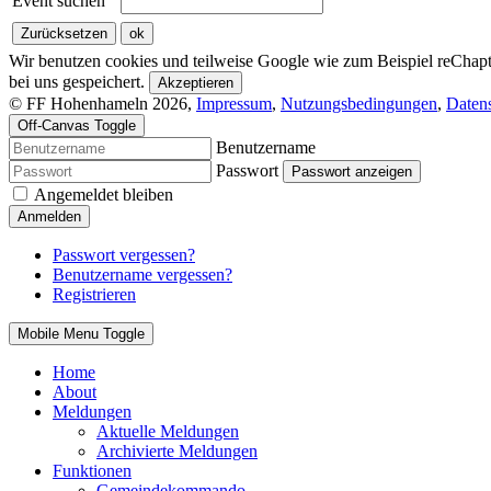
Event suchen
Wir benutzen cookies und teilweise Google wie zum Beispiel reChapta
bei uns gespeichert.
Akzeptieren
© FF Hohenhameln 2026,
Impressum
,
Nutzungsbedingungen
,
Daten
Off-Canvas Toggle
Benutzername
Passwort
Passwort anzeigen
Angemeldet bleiben
Anmelden
Passwort vergessen?
Benutzername vergessen?
Registrieren
Mobile Menu Toggle
Home
About
Meldungen
Aktuelle Meldungen
Archivierte Meldungen
Funktionen
Gemeindekommando