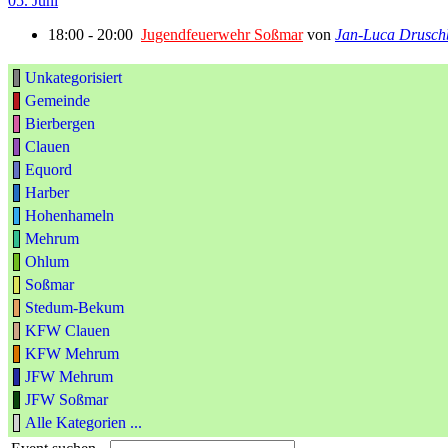
05. Juni
18:00 - 20:00
Jugendfeuerwehr Soßmar
von
Jan-Luca Drusch
Unkategorisiert
Gemeinde
Bierbergen
Clauen
Equord
Harber
Hohenhameln
Mehrum
Ohlum
Soßmar
Stedum-Bekum
KFW Clauen
KFW Mehrum
JFW Mehrum
JFW Soßmar
Alle Kategorien ...