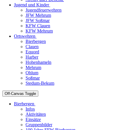
Jugend und Kinder
Jugendfeuerwehren
JFW Mehrum
JFW Soßmar
KFW Clauen
KFW Mehrum
Ortswehren
Bierbergen
Clauen
Equord
Harber
Hohenhameln
Mehrum
Ohlum
Soßmar
Stedum-Bekum
Off-Canvas Toggle
Bierbergen
Infos
Aktivitäten
Einsätze
Gruppenbilder
100 Jahre FFW Bierbergen