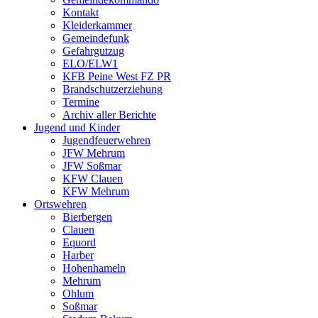
Kontakt
Kleiderkammer
Gemeindefunk
Gefahrgutzug
ELO/ELW1
KFB Peine West FZ PR
Brandschutzerziehung
Termine
Archiv aller Berichte
Jugend und Kinder
Jugendfeuerwehren
JFW Mehrum
JFW Soßmar
KFW Clauen
KFW Mehrum
Ortswehren
Bierbergen
Clauen
Equord
Harber
Hohenhameln
Mehrum
Ohlum
Soßmar