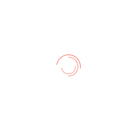
Don
Fre
Sam
Son
h, 3.
4
Donnerstag,
5
Freitag, 5.
6
Samstag, 6.
7
Sonntag
4. Juni 2026
Juni 2026
Juni 2026
Juni 2026
11
ch,
12
Freitag, 12.
13
Samstag,
14
Sonnt
Donnerstag,
026
Juni 2026
13. Juni 2026
14. Juni 
11. Juni 2026
18
ch,
19
Freitag, 19.
20
Samstag,
21
Sonnt
Donnerstag,
026
Juni 2026
20. Juni 2026
21. Juni 
18. Juni 2026