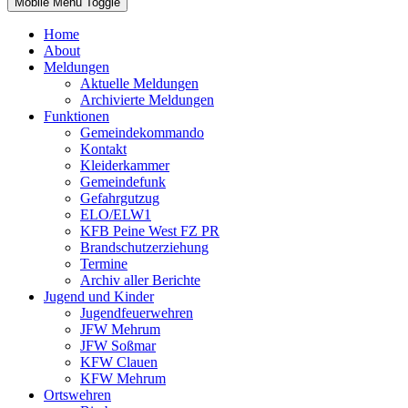
Mobile Menu Toggle
Home
About
Meldungen
Aktuelle Meldungen
Archivierte Meldungen
Funktionen
Gemeindekommando
Kontakt
Kleiderkammer
Gemeindefunk
Gefahrgutzug
ELO/ELW1
KFB Peine West FZ PR
Brandschutzerziehung
Termine
Archiv aller Berichte
Jugend und Kinder
Jugendfeuerwehren
JFW Mehrum
JFW Soßmar
KFW Clauen
KFW Mehrum
Ortswehren