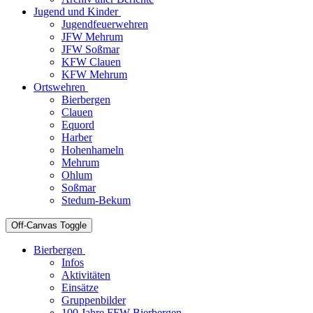
Jugend und Kinder
Jugendfeuerwehren
JFW Mehrum
JFW Soßmar
KFW Clauen
KFW Mehrum
Ortswehren
Bierbergen
Clauen
Equord
Harber
Hohenhameln
Mehrum
Ohlum
Soßmar
Stedum-Bekum
Off-Canvas Toggle
Bierbergen
Infos
Aktivitäten
Einsätze
Gruppenbilder
100 Jahre FFW Bierbergen