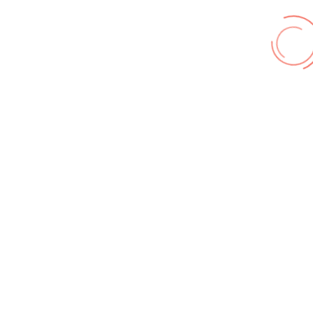
© FF Hohenhameln 2026,
Impressum
,
Nutzungsbedingungen
,
Datenschutz
Wir benutzen cookies und teilweise Google wie zum
Beispiel reChapta, um unsere Webseite optimal zu
betreiben. Hier befindet sich unsere
Erklärung zum
Datenschutz
. Mit [Akzeptieren] wird die Zustimmung bei
uns gespeichert.
Akzeptieren