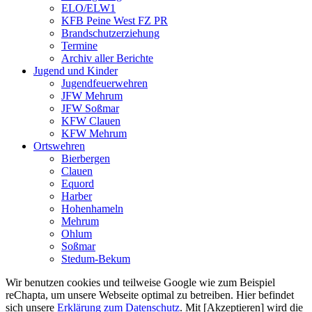
ELO/ELW1
KFB Peine West FZ PR
Brandschutzerziehung
Termine
Archiv aller Berichte
Jugend und Kinder
Jugendfeuerwehren
JFW Mehrum
JFW Soßmar
KFW Clauen
KFW Mehrum
Ortswehren
Bierbergen
Clauen
Equord
Harber
Hohenhameln
Mehrum
Ohlum
Soßmar
Stedum-Bekum
Wir benutzen cookies und teilweise Google wie zum Beispiel
reChapta, um unsere Webseite optimal zu betreiben. Hier befindet
sich unsere
Erklärung zum Datenschutz
. Mit [Akzeptieren] wird die