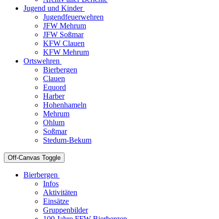
Jugend und Kinder
Jugendfeuerwehren
JFW Mehrum
JFW Soßmar
KFW Clauen
KFW Mehrum
Ortswehren
Bierbergen
Clauen
Equord
Harber
Hohenhameln
Mehrum
Ohlum
Soßmar
Stedum-Bekum
Off-Canvas Toggle
Bierbergen
Infos
Aktivitäten
Einsätze
Gruppenbilder
100 Jahre FFW Bierbergen