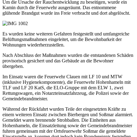
Um die Ursache der Rauchentwicklung zu beseitigen, wurde ein
Kamin durch die Feuerwehr ausgeräumt. Das entnommene
glühende Brandgut wurde ins Freie verbracht und dort abgelöscht.
Es wurden keine weiteren Gefahren festgestellt und umfangreiche
Belüftungsmaßnahmen eingeleitet, um die Bewohnbarkeit der
Wohnungen wiederherzustellen.
Nach Abschluss der Maßnahmen wurden die entstandenen Schäden
provisorisch gesichert und das Gebäude an die Bewohner
übergeben.
Im Einsatz waren die Feuerwehr Clauen mit LF 10 und MTW
(inklusive Hygienekomponente), die Feuerwehr Hohenhameln mit
TLF und LF 20 KatS, die ELO-Gruppe mit dem ELW 1, zwei
Rettungswagen, ein Notarzteinsatzfahrzeug, die Polizei sowie der
Gemeindebrandmeister.
Während der Rückfahrt wurden Teile der eingesetzten Kräfte zu
einem weiteren Einsatz zwischen Bierbergen und Soßmar alarmiert.
Gemeldet waren brennende Strohballen. Die Einheiten aus
Hohenhameln, die Einsatzleitung sowie der Gemeindebrandmeister
fuhren gemeinsam mit der Ortsfeuerwehr Soßmar die gemeldete
Einsatzstelle an, konnten dort jedoch kein Brandereignis feststellen.