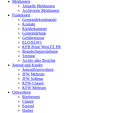
Meldungen
Aktuelle Meldungen
Archivierte Meldungen
Funktionen
Gemeindekommando
Kontakt
Kleiderkammer
Gemeindefunk
Gefahrgutzug
ELO/ELW1
KFB Peine West FZ PR
Brandschutzerziehung
Termine
Archiv aller Berichte
Jugend und Kinder
Jugendfeuerwehren
JFW Mehrum
JFW Soßmar
KFW Clauen
KFW Mehrum
Ortswehren
Bierbergen
Clauen
Equord
Harber