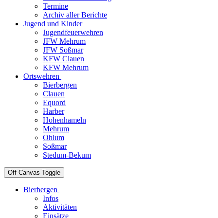
Termine
Archiv aller Berichte
Jugend und Kinder
Jugendfeuerwehren
JFW Mehrum
JFW Soßmar
KFW Clauen
KFW Mehrum
Ortswehren
Bierbergen
Clauen
Equord
Harber
Hohenhameln
Mehrum
Ohlum
Soßmar
Stedum-Bekum
Off-Canvas Toggle
Bierbergen
Infos
Aktivitäten
Einsätze