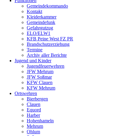
Funktionen
Gemeindekommando
Kontakt
Kleiderkammer
Gemeindefunk
Gefahrgutzug
ELO/ELW1
KFB Peine West FZ PR
Brandschutzerziehung
Termine
Archiv aller Berichte
Jugend und Kinder
Jugendfeuerwehren
JFW Mehrum
JFW Soßmar
KFW Clauen
KFW Mehrum
Ortswehren
Bierbergen
Clauen
Equord
Harber
Hohenhameln
Mehrum
Ohlum