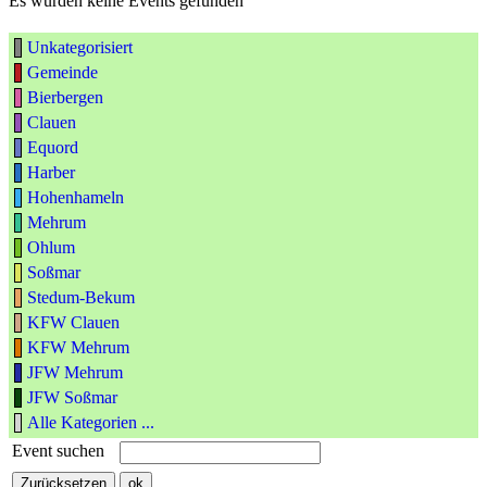
Es wurden keine Events gefunden
Unkategorisiert
Gemeinde
Bierbergen
Clauen
Equord
Harber
Hohenhameln
Mehrum
Ohlum
Soßmar
Stedum-Bekum
KFW Clauen
KFW Mehrum
JFW Mehrum
JFW Soßmar
Alle Kategorien ...
Event suchen