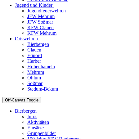
Jugend und Kinder
Jugendfeuerwehren
JFW Mehrum
JFW Soßmar
KFW Clauen
KFW Mehrum
Ortswehren
Bierbergen
Clauen
Equord
Harber
Hohenhameln
Mehrum
Ohlum
Soßmar
Stedum-Bekum
Off-Canvas Toggle
Bierbergen
Infos
Aktivitäten
Einsätze
Gruppenbilder
100 Jahre FFW Bierbergen