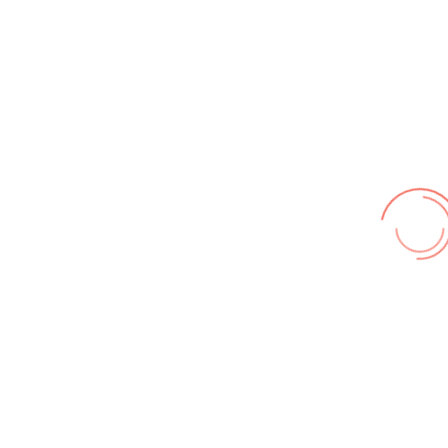
Wir benutzen cookies und teilweise Google wie zum
Beispiel reChapta, um unsere Webseite optimal zu
betreiben. Hier befindet sich unsere
Erklärung zum
Datenschutz
. Mit [Akzeptieren] wird die Zustimmung bei
uns gespeichert.
Akzeptieren