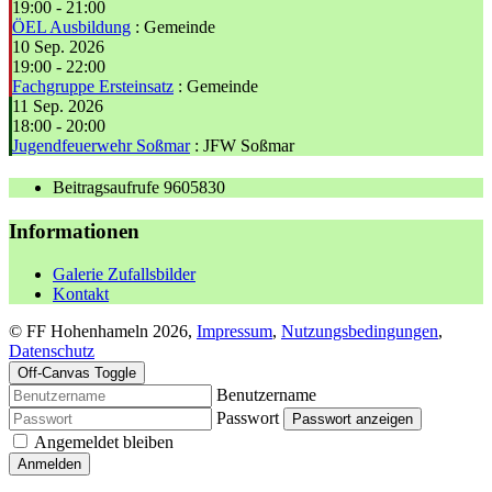
19:00
-
21:00
ÖEL Ausbildung
: Gemeinde
10 Sep. 2026
19:00
-
22:00
Fachgruppe Ersteinsatz
: Gemeinde
11 Sep. 2026
18:00
-
20:00
Jugendfeuerwehr Soßmar
: JFW Soßmar
Beitragsaufrufe
9605830
Informationen
Galerie Zufallsbilder
Kontakt
© FF Hohenhameln 2026,
Impressum
,
Nutzungsbedingungen
,
Datenschutz
Off-Canvas Toggle
Benutzername
Passwort
Passwort anzeigen
Angemeldet bleiben
Anmelden