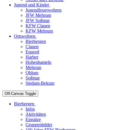
Jugend und Kinder
Jugendfeuerwehren
JFW Mehrum
JFW Soßmar
KFW Clauen
KFW Mehrum
Ortswehren
Bierbergen
Clauen
Equord
Harber
Hohenhameln
Mehrum
Ohlum
Soßmar
Stedum-Bekum
Off-Canvas Toggle
Bierbergen
Infos
Aktivitäten
Einsätze
Gruppenbilder
100 Jahre FFW Bierbergen