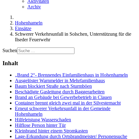
Aktivitäten
Archiv
Hohenhameln
Einsätze
Schwerer Verkehrsunfall in Solschen, Unterstützung für die
Ilseder Feuerwehr
Suchen
Inhalt
„Brand 2“- Brennendes Einfamilienhaus in Hohenhameln
Ausgelöster Warnmelder in Mehrfamilienhaus
Baum blockiert Straße nach Sturmböen
Beschädigte Gasleitung durch Baggerarbeiten
Brand an Gebäude bei Gewerbebetrieb in Clauen
Container brennt gleich zwei mal in der Silvesternacht
Erneut schwerer Verkehrsunfall in der Gemeinde
Hohenhameln
Hilfeleistung Wasserschaden
Hilflose Person hinter Tür
Kleinbrand hinter einem Stromkasten
Lage-Erkundung durch Ortsbrandmeister/ Personensuche