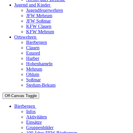
Jugend und Kinder
Jugendfeuerwehren
JFW Mehrum
JFW Soßmar
KFW Clauen
KFW Mehrum
Ortswehren
Bierbergen
Clauen
Equord
Harber
Hohenhameln
Mehrum
Ohlum
Soßmar
Stedum-Bekum
Off-Canvas Toggle
Bierbergen
Infos
Aktivitäten
Einsätze
Gruppenbilder
100 Jahre FFW Bierbergen