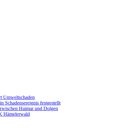
ert Umweltschaden
n Schadensereignis festgestellt
n zwischen Haimar und Dolgen
K Hämelerwald