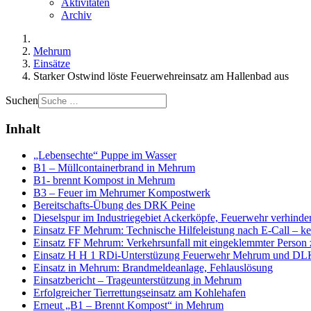
Aktivitäten
Archiv
Mehrum
Einsätze
Starker Ostwind löste Feuerwehreinsatz am Hallenbad aus
Suchen
Inhalt
„Lebensechte“ Puppe im Wasser
B1 – Müllcontainerbrand in Mehrum
B1- brennt Kompost in Mehrum
B3 – Feuer im Mehrumer Kompostwerk
Bereitschafts-Übung des DRK Peine
Dieselspur im Industriegebiet Ackerköpfe, Feuerwehr verhind
Einsatz FF Mehrum: Technische Hilfeleistung nach E-Call – kei
Einsatz FF Mehrum: Verkehrsunfall mit eingeklemmter Perso
Einsatz H H 1 RDi-Unterstüzung Feuerwehr Mehrum und DL
Einsatz in Mehrum: Brandmeldeanlage, Fehlauslösung
Einsatzbericht – Trageunterstützung in Mehrum
Erfolgreicher Tierrettungseinsatz am Kohlehafen
Erneut „B1 – Brennt Kompost“ in Mehrum